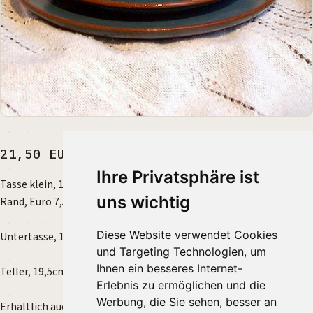
21,50 EUR
Ihre Privatsphäre ist
Tasse klein, 10cm/6cm/11cm - bauchige Tasse mit abgesetzten
uns wichtig
Rand, Euro 7,50.
Diese Website verwendet Cookies
Untertasse, 13,5cm, mit oder ohne Spiegel für die Tasse, Euro 5.
und Targeting Technologien, um
Ihnen ein besseres Internet-
Teller, 19,5cm, gerade mit leichtem Rand, Euro 9.
Erlebnis zu ermöglichen und die
Werbung, die Sie sehen, besser an
Erhältlich auch in blau, grün und weiß angehaucht.