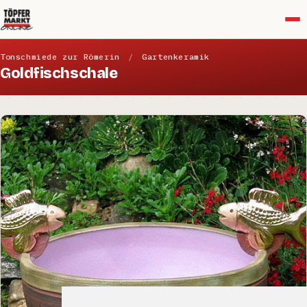
Menü
Tonschmiede zur Römerin
/
Gartenkeramik
Goldfischschale