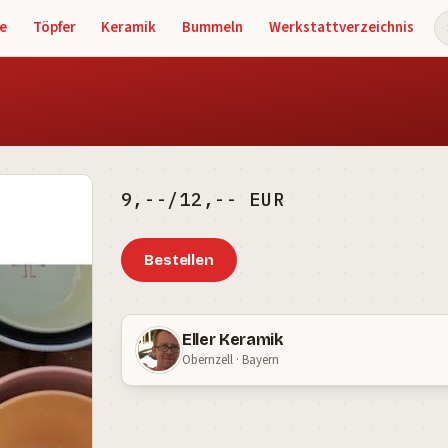
e
Töpfer
Keramik
Bummeln
Werkstattverzeichnis
S
9,--/12,-- EUR
Bestellen
Eller Keramik
Obernzell · Bayern