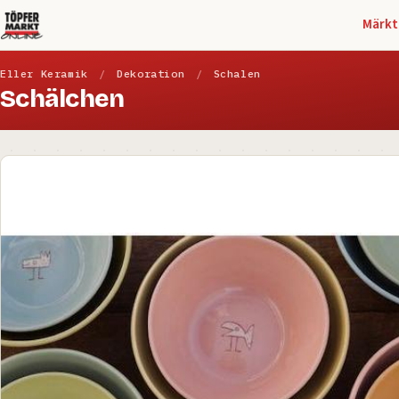
Märkt
Eller Keramik
/
Dekoration
/
Schalen
Schälchen