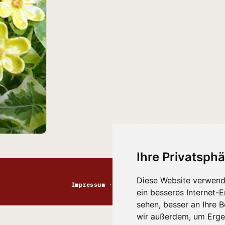
Ihre Privatsphä
Diese Website verwend
Impressum
·
Kontakt
·
Datenschutz
·
Markt
ein besseres Internet-
sehen, besser an Ihre 
wir außerdem, um Erge