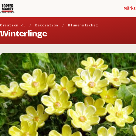
Märkt
Creation R.
/
Dekoration
/
Blumenstecker
Winterlinge