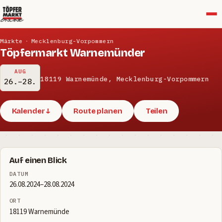
Menü
Märkte
·
Mecklenburg-Vorpommern
Töpfermarkt Warnemünder
AUG
18119 Warnemünde, Mecklenburg-Vorpommern
26.–28.
Kalender ↓
Route planen
Teilen
Auf einen Blick
DATUM
26.08.2024–28.08.2024
ORT
18119 Warnemünde