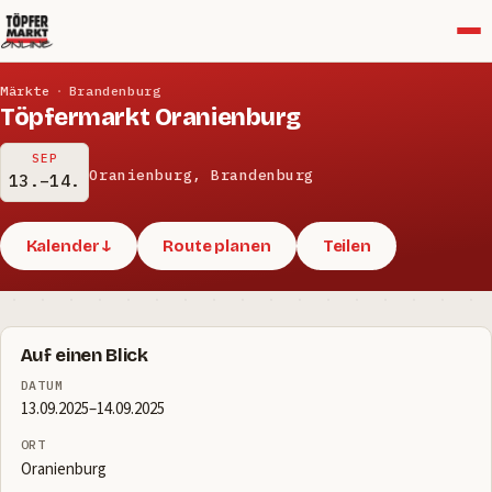
Menü
Märkte
·
Brandenburg
Töpfermarkt Oranienburg
SEP
Oranienburg, Brandenburg
13.–14.
Kalender ↓
Route planen
Teilen
Auf einen Blick
DATUM
13.09.2025–14.09.2025
ORT
Oranienburg