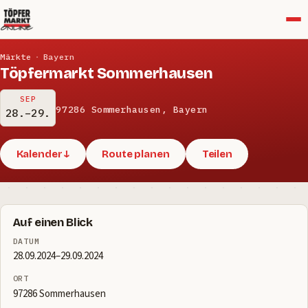
Menü
Märkte
·
Bayern
Töpfermarkt Sommerhausen
SEP
97286 Sommerhausen, Bayern
28.–29.
Kalender ↓
Route planen
Teilen
Auf einen Blick
DATUM
28.09.2024–29.09.2024
ORT
97286 Sommerhausen