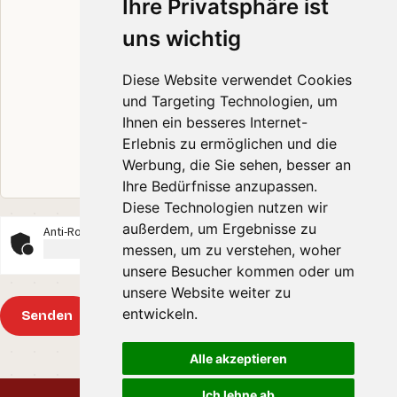
Ihre Privatsphäre ist
uns wichtig
Diese Website verwendet Cookies
und Targeting Technologien, um
Ihnen ein besseres Internet-
Erlebnis zu ermöglichen und die
Werbung, die Sie sehen, besser an
Ihre Bedürfnisse anzupassen.
Diese Technologien nutzen wir
außerdem, um Ergebnisse zu
Anti-Roboter-Verifizierung
messen, um zu verstehen, woher
Hier klicken
unsere Besucher kommen oder um
Friendly
Captcha ⇗
unsere Website weiter zu
entwickeln.
Senden
Alle akzeptieren
Ich lehne ab