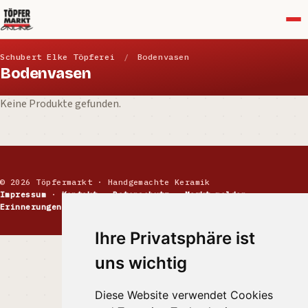
Menü
Schubert Elke Töpferei
/
Bodenvasen
Bodenvasen
Keine Produkte gefunden.
© 2026 Töpfermarkt · Handgemachte Keramik
Impressum
·
Kontakt
·
Datenschutz
·
Markt melden
·
Erinnerungen
Ihre Privatsphäre ist
uns wichtig
Diese Website verwendet Cookies