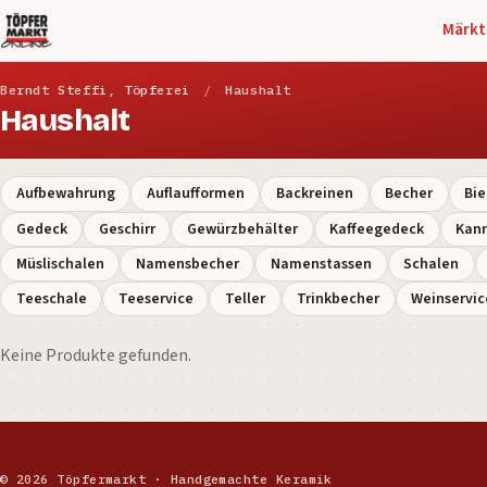
Märkt
Berndt Steffi, Töpferei
/
Haushalt
Haushalt
Aufbewahrung
Auflaufformen
Backreinen
Becher
Bie
Gedeck
Geschirr
Gewürzbehälter
Kaffeegedeck
Kan
Müslischalen
Namensbecher
Namenstassen
Schalen
Teeschale
Teeservice
Teller
Trinkbecher
Weinservic
Keine Produkte gefunden.
© 2026 Töpfermarkt · Handgemachte Keramik