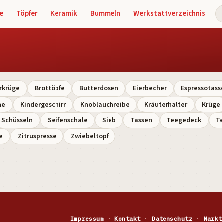
e
Töpfer
Keramik
Bummeln
Werkstattverzeichnis
S
rkrüge
Brottöpfe
Butterdosen
Eierbecher
Espressotass
ne
Kindergeschirr
Knoblauchreibe
Kräuterhalter
Krüge
Schüsseln
Seifenschale
Sieb
Tassen
Teegedeck
T
e
Zitruspresse
Zwiebeltopf
Impressum
·
Kontakt
·
Datenschutz
·
Markt