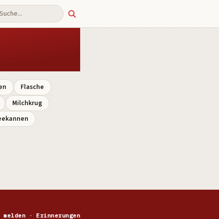
uche
en
Flasche
Milchkrug
eekannen
 melden
·
Erinnerungen