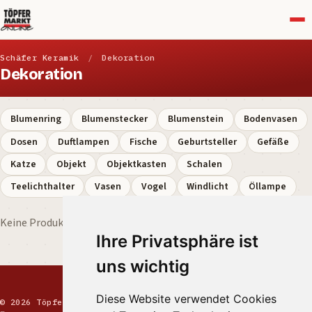
Menü
Schäfer Keramik
/
Dekoration
Dekoration
Blumenring
Blumenstecker
Blumenstein
Bodenvasen
Dosen
Duftlampen
Fische
Geburtsteller
Gefäße
Katze
Objekt
Objektkasten
Schalen
Teelichthalter
Vasen
Vogel
Windlicht
Öllampe
Keine Produkte gefunden.
Ihre Privatsphäre ist
uns wichtig
Diese Website verwendet Cookies
© 2026 Töpfermarkt · Handgemachte Keramik