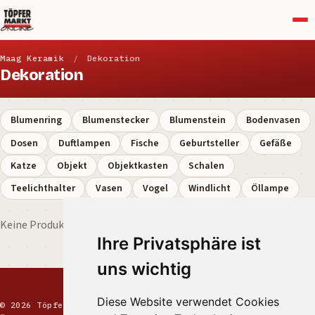
Menü
Maag Keramik
/
Dekoration
Dekoration
Blumenring
Blumenstecker
Blumenstein
Bodenvasen
Dosen
Duftlampen
Fische
Geburtsteller
Gefäße
Katze
Objekt
Objektkasten
Schalen
Teelichthalter
Vasen
Vogel
Windlicht
Öllampe
Keine Produkte gefunden.
Ihre Privatsphäre ist
uns wichtig
Diese Website verwendet Cookies
© 2026 Töpfermarkt · Handgemachte Keramik