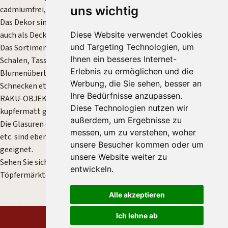
uns wichtig
cadmiumfrei, also für Lebensmittel geeignet.
Das Dekor sind griechische Motive mit Häusern und Zypressen,
Diese Website verwendet Cookies
auch als Deckelgriffe.
und Targeting Technologien, um
Das Sortiment umfaßt Auflaufformen, Brottöpfe, Schüsseln und
Ihnen ein besseres Internet-
Schalen, Tassen in verschieden Formen und Größen,
Erlebnis zu ermöglichen und die
Blumenübertöpfe, Tisch- und Bodenvasen, Wanduhren, frostfeste
Werbung, die Sie sehen, besser an
Schnecken etc.
Ihre Bedürfnisse anzupassen.
RAKU-OBJEKTE bei 950 – 1000°C gebrannt, sind nicht frostfest,
Diese Technologien nutzen wir
kupfermatt glasierte Stücke dürfen nicht ins Freie.
außerdem, um Ergebnisse zu
Die Glasuren der Teeschalen, verschiedenen Tiere, Gartenstäbe
messen, um zu verstehen, woher
etc. sind ebenfalls blei- und cadmiumfrei, also für Lebensmittel
unsere Besucher kommen oder um
geeignet.
unsere Website weiter zu
Sehen Sie sich unsere Vorführungen mit dem Brennofen auf den
entwickeln.
Töpfermärkten an!
Alle akzeptieren
Ich lehne ab