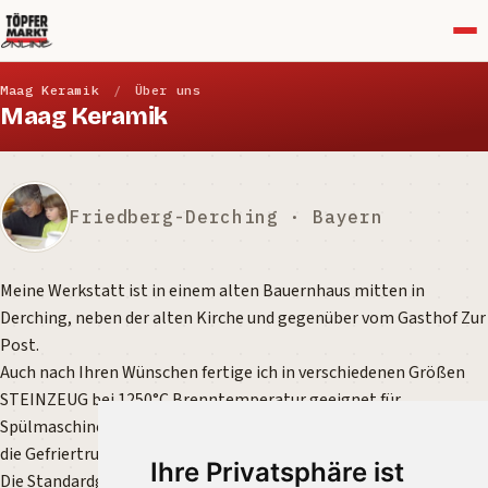
Menü
Maag Keramik
/
Über uns
Maag Keramik
Friedberg-Derching · Bayern
Meine Werkstatt ist in einem alten Bauernhaus mitten in
Derching, neben der alten Kirche und gegenüber vom Gasthof Zur
Post.
Auch nach Ihren Wünschen fertige ich in verschiedenen Größen
STEINZEUG bei 1250°C Brenntemperatur geeignet für
Spülmaschine, Backofen, Microwelle und je nach Form auch für
die Gefriertruhe.
Ihre Privatsphäre ist
Die Standardglasuren (weiß oder dunkelblau) sind blei- und