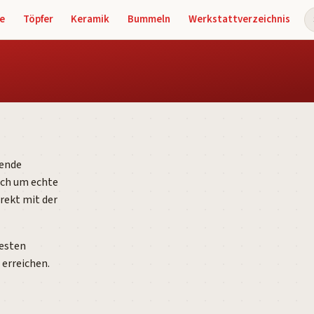
e
Töpfer
Keramik
Bummeln
Werkstattverzeichnis
S
tende
sich um echte
rekt mit der
besten
erreichen.